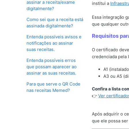
assinar a receita/exame
institui a
Infraestr
digitalmente?
Essa integração ga
Como sei que a receita está
que qualquer outr
assinada digitalmente?
Requisitos para
Entenda possíveis avisos e
notificações ao assinar
suas receitas.
O certificado dev
credenciada pela I
Entenda possíveis erros
que possam aparecer ao
A1 (instalad
assinar as suas receitas.
A3 ou A5 (di
Para que serve o QR Code
Confira a lista c
nas receitas Memed?
👉
Ver certificad
Após adquirir o c
que ele possa ser 