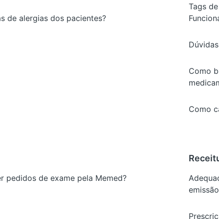
Tags de
s de alergias dos pacientes?
Funcio
Dúvidas
Como bu
medica
Como c
Receit
r pedidos de exame pela Memed?
Adequaç
emissão
Prescriç