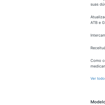
suas dú
Atualiza
ATB e G
Interca
Receituá
Como co
medica
Ver todo
Model